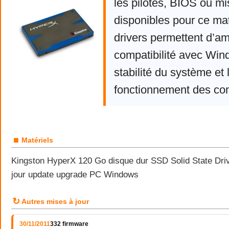
les pilotes, BIOS ou mi
disponibles pour ce mat
drivers permettent d’am
compatibilité avec Win
stabilité du système et 
fonctionnement des co
■
Matériels
Kingston HyperX 120 Go disque dur SSD Solid State Dri
jour update upgrade PC Windows
↻
Autres mises à jour
30/11/2011
332 firmware