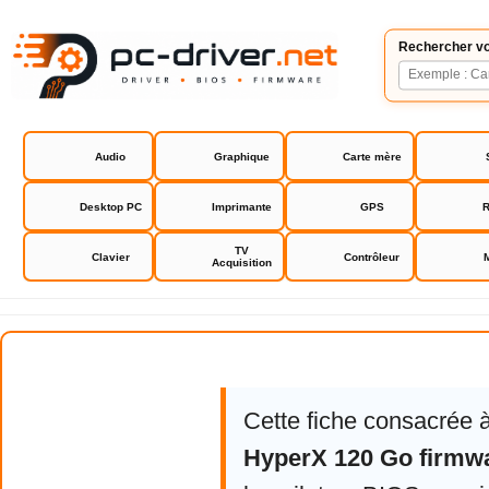
Rechercher vo
Audio
Graphique
Carte mère
Desktop PC
Imprimante
GPS
R
TV
Clavier
Contrôleur
Acquisition
Kingston HyperX 120 Go firmwar
Cette fiche consacrée 
HyperX 120 Go firmw