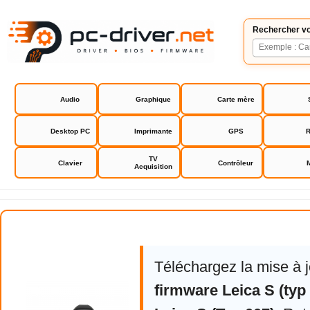
Rechercher vo
Audio
Graphique
Carte mère
Desktop PC
Imprimante
GPS
R
TV
Clavier
Contrôleur
Acquisition
Leica S (Typ 007)
Téléchargez la mise à 
firmware Leica S (typ