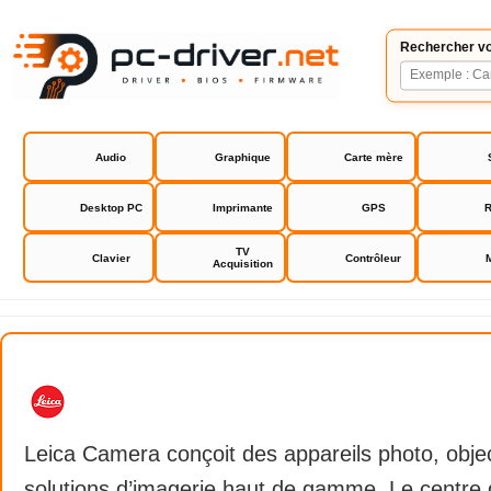
Rechercher vo
Audio
Graphique
Carte mère
Desktop PC
Imprimante
GPS
R
TV
Clavier
Contrôleur
Acquisition
Leica
Leica Camera conçoit des appareils photo, object
solutions d’imagerie haut de gamme. Le centre