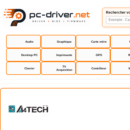
Rechercher vo
Audio
Graphique
Carte mère
Desktop PC
Imprimante
GPS
R
TV
Clavier
Contrôleur
Acquisition
A4Tech