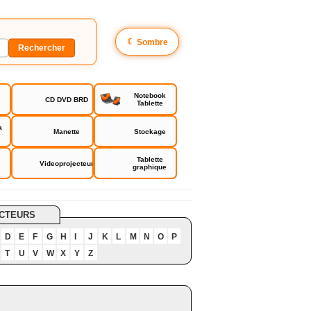
☾
Sombre
Notebook
CD DVD BRD
Tablette
a
Manette
Stockage
Tablette
Videoprojecteur
graphique
CTEURS
D
E
F
G
H
I
J
K
L
M
N
O
P
T
U
V
W
X
Y
Z