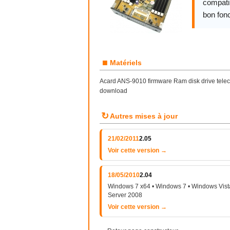
compatib
bon fon
■
Matériels
Acard ANS-9010 firmware Ram disk drive telec
download
↻
Autres mises à jour
21/02/2011
2.05
Voir cette version →
18/05/2010
2.04
Windows 7 x64 • Windows 7 • Windows Vist
Server 2008
Voir cette version →