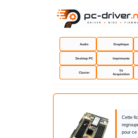
Audio
Graphique
Desktop PC
Imprimante
TV
Clavier
Acquisition
Acard ANS-
Cette f
regroupe
pour ce 