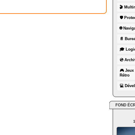
🎬 Multi
🛡 Prote
🌐 Navig
📄 Burea
🎓 Logic
💿 Archi
🎮 Jeux 
Rétro
💻 Déve
FOND ÉC
1