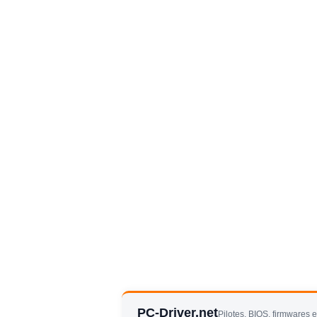
PC-Driver.net
Pilotes, BIOS, firmwares 