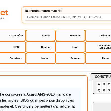
Rechercher votre matériel
Carte mère
Souris
Webcam
Réseau
Multimedi
GPS
Routeur
Ecran
MP3 MP4
Contrôleur
Modem
Scanner
Photo
9010 firmware
CONSTRU
A
B
C
Q
R
S
iche consacrée à
Acard ANS-9010 firmware
 les pilotes, BIOS ou mises à jour disponibles
matériel. Ces drivers permettent d’améliorer la