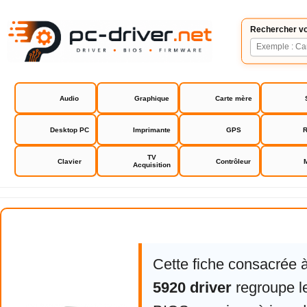
Rechercher vo
Audio
Graphique
Carte mère
Desktop PC
Imprimante
GPS
R
TV
Clavier
Contrôleur
Acquisition
Acer Aspire 5920 driver
Cette fiche consacrée 
5920 driver
regroupe le