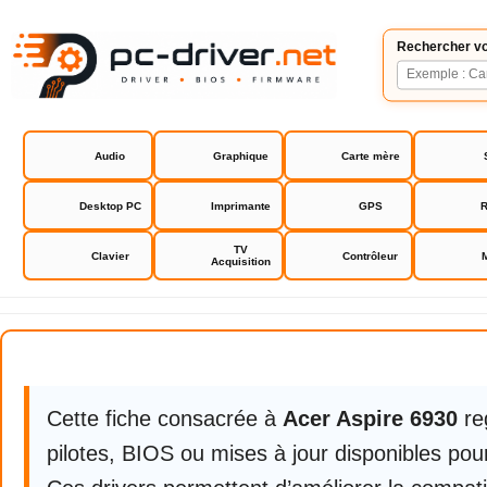
Rechercher vo
Audio
Graphique
Carte mère
Desktop PC
Imprimante
GPS
R
TV
Clavier
Contrôleur
Acquisition
Acer Aspire 6930
Cette fiche consacrée à
Acer Aspire 6930
re
pilotes, BIOS ou mises à jour disponibles pour