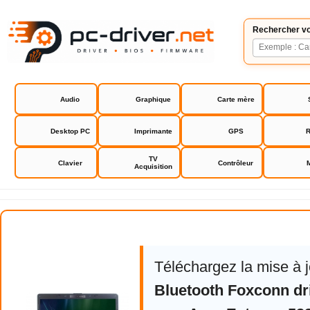
Rechercher vo
Audio
Graphique
Carte mère
Desktop PC
Imprimante
GPS
R
TV
Clavier
Contrôleur
Acquisition
Acer Extensa 5220
Téléchargez la mise à 
Bluetooth Foxconn dri