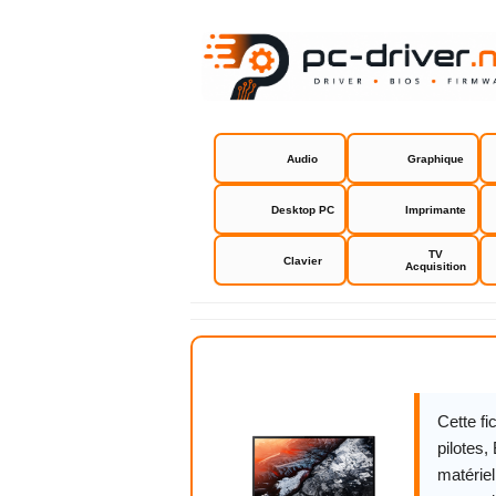
Audio
Graphique
Desktop PC
Imprimante
TV
Clavier
Acquisition
Acer KG25
Cette f
pilotes,
matériel