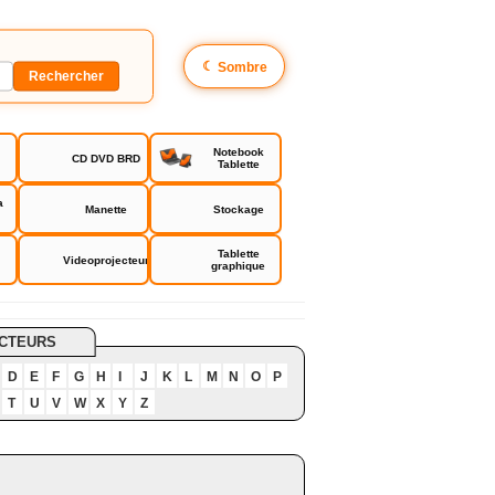
☾
Sombre
Notebook
CD DVD BRD
Tablette
a
Manette
Stockage
Tablette
Videoprojecteur
graphique
CTEURS
D
E
F
G
H
I
J
K
L
M
N
O
P
T
U
V
W
X
Y
Z