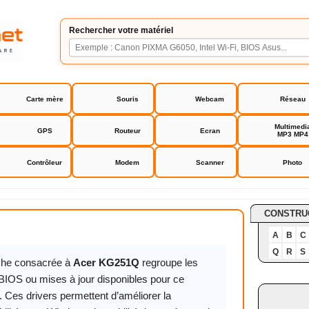
Rechercher votre matériel
Carte mère
Souris
Webcam
Réseau
Multimedi
GPS
Routeur
Ecran
MP3 MP4
Contrôleur
Modem
Scanner
Photo
1Q
CONSTRU
A
B
C
Q
R
S
iche consacrée à
Acer KG251Q
regroupe les
 BIOS ou mises à jour disponibles pour ce
. Ces drivers permettent d’améliorer la