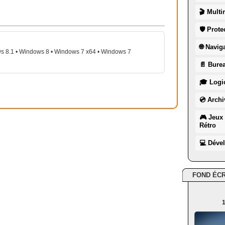
🎬 Multi
🛡 Prote
🌐 Navig
s 8.1 • Windows 8 • Windows 7 x64 • Windows 7
📄 Burea
🎓 Logic
💿 Archi
🎮 Jeux 
Rétro
💻 Déve
FOND ÉC
1