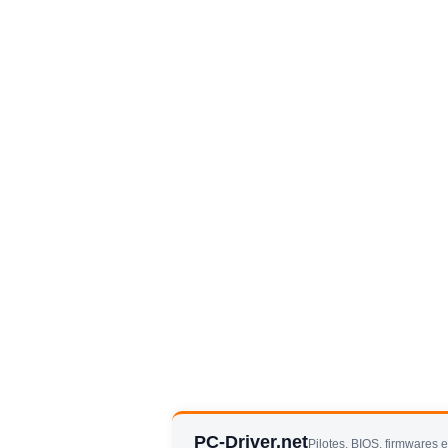
PC-Driver.net
Pilotes, BIOS, firmwares 