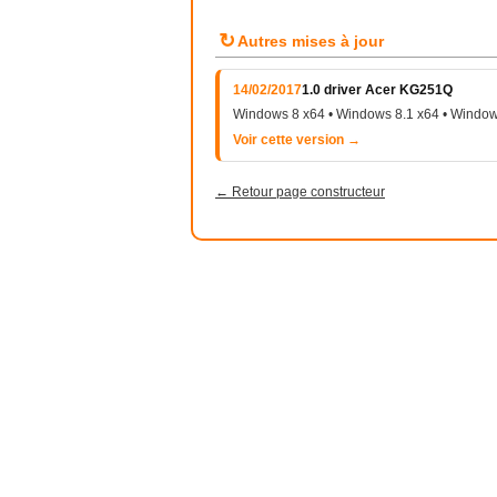
↻
Autres mises à jour
14/02/2017
1.0 driver Acer KG251Q
Windows 8 x64 • Windows 8.1 x64 • Window
Voir cette version →
← Retour page constructeur