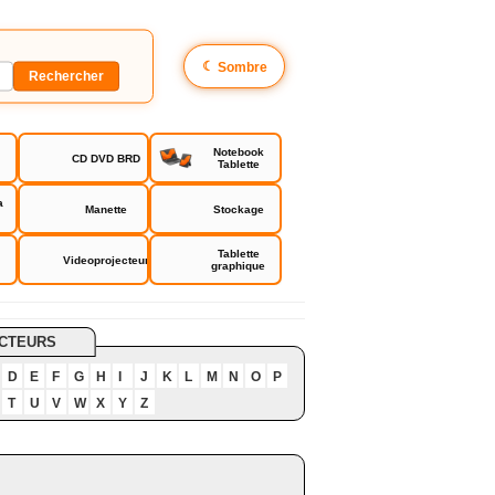
☾
Sombre
Notebook
CD DVD BRD
Tablette
a
Manette
Stockage
Tablette
Videoprojecteur
graphique
CTEURS
D
E
F
G
H
I
J
K
L
M
N
O
P
T
U
V
W
X
Y
Z