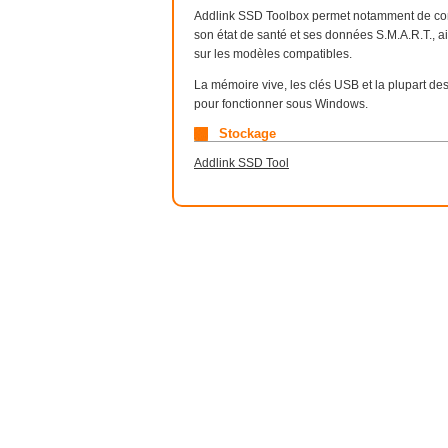
Addlink SSD Toolbox permet notamment de consu
son état de santé et ses données S.M.A.R.T., a
sur les modèles compatibles.
La mémoire vive, les clés USB et la plupart d
pour fonctionner sous Windows.
Stockage
Addlink SSD Tool