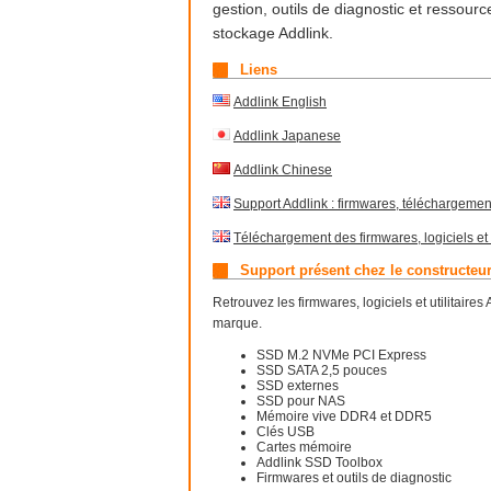
gestion, outils de diagnostic et ressour
stockage Addlink.
Liens
Addlink English
Addlink Japanese
Addlink Chinese
Support Addlink : firmwares, téléchargemen
Téléchargement des firmwares, logiciels et
Support présent chez le constructeu
Retrouvez les firmwares, logiciels et utilitaire
marque.
SSD M.2 NVMe PCI Express
SSD SATA 2,5 pouces
SSD externes
SSD pour NAS
Mémoire vive DDR4 et DDR5
Clés USB
Cartes mémoire
Addlink SSD Toolbox
Firmwares et outils de diagnostic