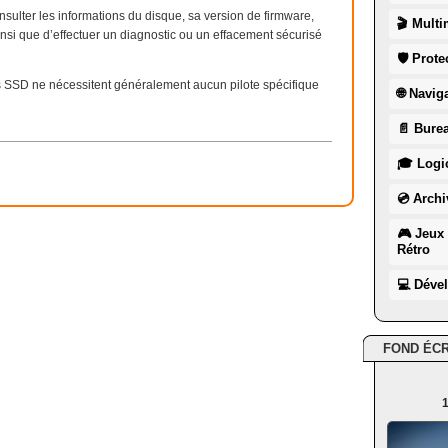
lter les informations du disque, sa version de firmware,
🎬 Multi
insi que d’effectuer un diagnostic ou un effacement sécurisé
🛡 Prote
es SSD ne nécessitent généralement aucun pilote spécifique
🌐 Navig
📄 Burea
🎓 Logic
💿 Archi
🎮 Jeux 
Rétro
💻 Déve
FOND ÉC
1