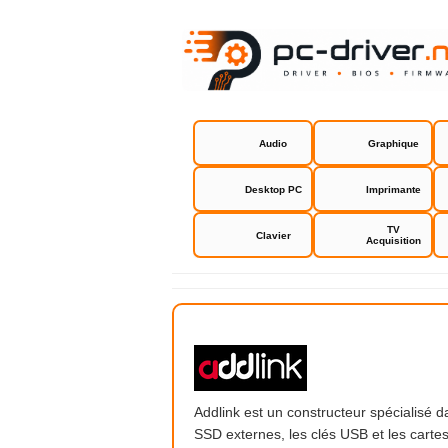
Audio
Graphique
Desktop PC
Imprimante
TV
Clavier
Acquisition
Addlink
Addlink est un constructeur spécialisé 
SSD externes, les clés USB et les carte