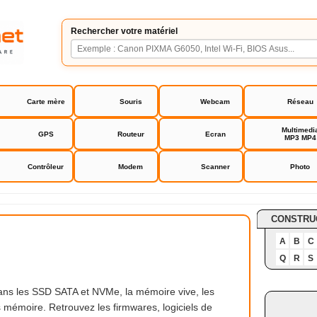
Rechercher votre matériel
Carte mère
Souris
Webcam
Réseau
Multimedi
GPS
Routeur
Ecran
MP3 MP4
Contrôleur
Modem
Scanner
Photo
CONSTRU
A
B
C
Q
R
S
dans les SSD SATA et NVMe, la mémoire vive, les
s mémoire. Retrouvez les firmwares, logiciels de