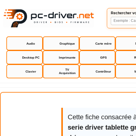
Rechercher vo
Audio
Graphique
Carte mère
Desktop PC
Imprimante
GPS
R
TV
Clavier
Contrôleur
Acquisition
Aiptek 600U serie driver tablette
Cette fiche consacrée 
serie driver tablette 