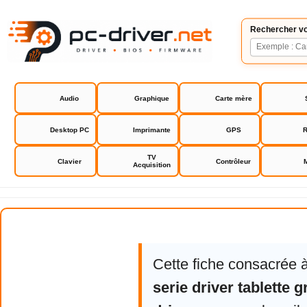
Rechercher vo
Audio
Graphique
Carte mère
Desktop PC
Imprimante
GPS
R
TV
Clavier
Contrôleur
Acquisition
Aiptek 600U serie driver tablette
Cette fiche consacrée 
serie driver tablette 