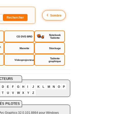
☾
Sombre
Notebook
CD DVD BRD
Tablette
a
Manette
Stockage
Tablette
Videoprojecteur
graphique
CTEURS
D
E
F
G
H
I
J
K
L
M
N
O
P
T
U
V
W
X
Y
Z
ÉS PILOTES
el Arc Graphics 32.0.101.8864 pour Windows