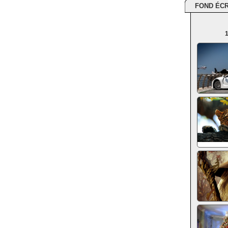
FOND ÉC
1