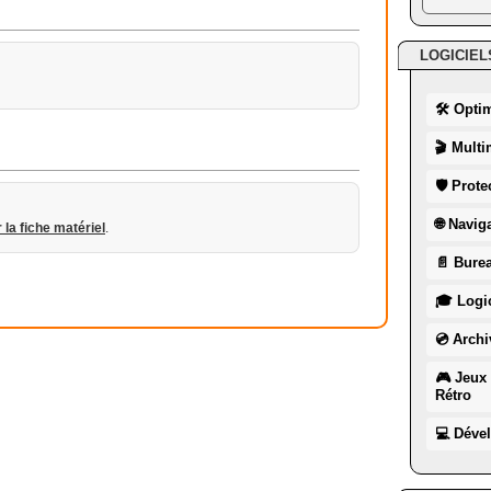
LOGICIEL
🛠 Opti
🎬 Multi
🛡 Prote
🌐 Navig
r la fiche matériel
.
📄 Burea
🎓 Logic
💿 Archi
🎮 Jeux 
Rétro
💻 Déve