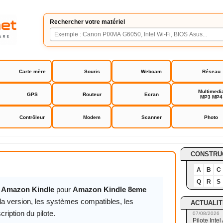
Rechercher votre matériel
Carte mère
Souris
Webcam
Réseau
Multimedi
GPS
Routeur
Ecran
MP3 MP4
Contrôleur
Modem
Scanner
Photo
dle 8eme génération
CONSTRU
A
B
C
Q
R
S
.1 Amazon Kindle
pour
Amazon Kindle 8eme
la version, les systèmes compatibles, les
ACTUALIT
cription du pilote.
07/08/2026
Pilote Int