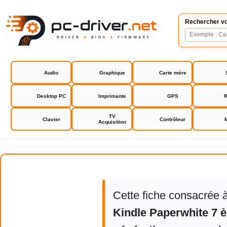
Rechercher vo
Audio
Graphique
Carte mère
Desktop PC
Imprimante
GPS
R
TV
Clavier
Contrôleur
Acquisition
Amazon Kindle Paperwhite 7 ème
Cette fiche consacrée 
Kindle Paperwhite 7 