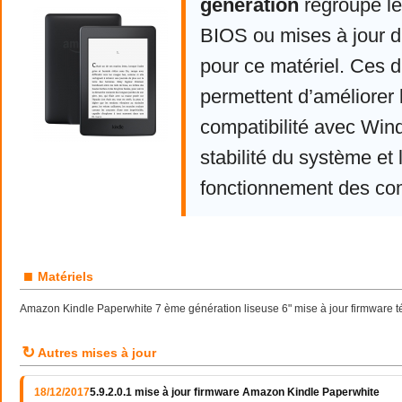
génération
regroupe les
BIOS ou mises à jour d
pour ce matériel. Ces d
permettent d’améliorer 
compatibilité avec Win
stabilité du système et 
fonctionnement des co
■
Matériels
Amazon Kindle Paperwhite 7 ème génération liseuse 6" mise à jour firmware té
↻
Autres mises à jour
18/12/2017
5.9.2.0.1 mise à jour firmware Amazon Kindle Paperwhite