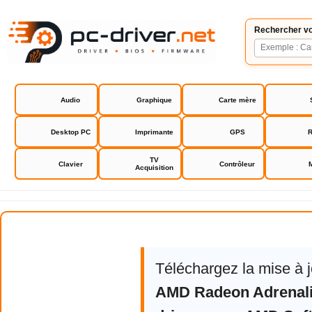
Rechercher vo
Audio
Graphique
Carte mère
Desktop PC
Imprimante
GPS
R
TV
Clavier
Contrôleur
Acquisition
AMD Software Adrenalin Edition
Téléchargez la mise à 
AMD Radeon Adrenali