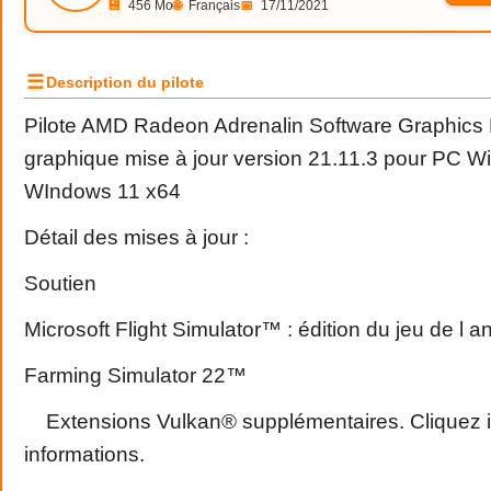
💾
456 Mo
🌐
Français
📅
17/11/2021
☰
Description du pilote
Pilote AMD Radeon Adrenalin Software Graphics D
graphique mise à jour version 21.11.3 pour PC W
WIndows 11 x64
Détail des mises à jour :
Soutien
Microsoft Flight Simulator™ : édition du jeu de l 
Farming Simulator 22™
Extensions Vulkan® supplémentaires. Cliquez ic
informations.