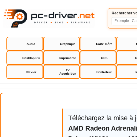
Rechercher vo
Audio
Graphique
Carte mère
Desktop PC
Imprimante
GPS
R
TV
Clavier
Contrôleur
Acquisition
AMD Software Adrenalin Edition
Téléchargez la mise à 
AMD Radeon Adrenali