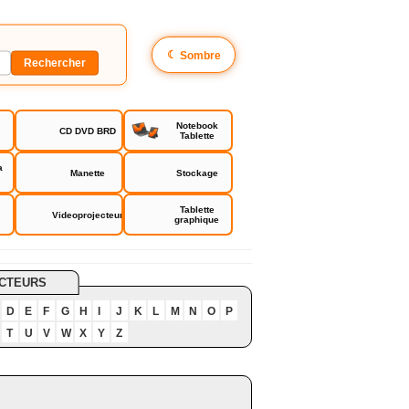
☾
Sombre
Notebook
CD DVD BRD
Tablette
a
Manette
Stockage
Tablette
Videoprojecteur
graphique
CTEURS
D
E
F
G
H
I
J
K
L
M
N
O
P
T
U
V
W
X
Y
Z