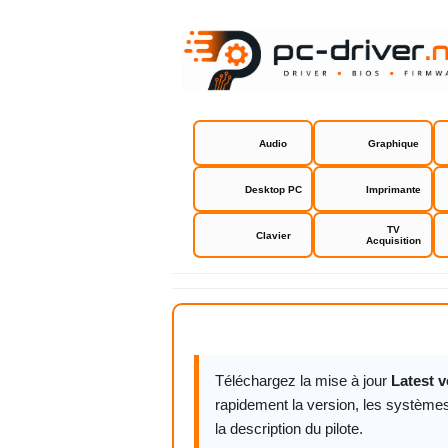
Audio
Graphique
Desktop PC
Imprimante
TV
Clavier
Acquisition
AMD Cleanu
Téléchargez la mise à jour
Latest v
rapidement la version, les systèmes
la description du pilote.