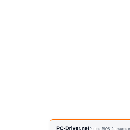
PC-Driver.net
Pilotes, BIOS, firmwares 