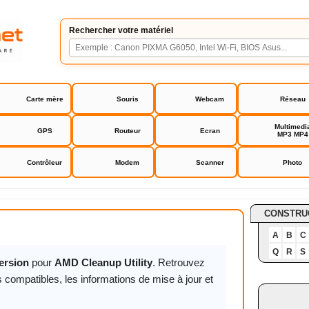
Rechercher votre matériel
Carte mère
Souris
Webcam
Réseau
Multimedi
GPS
Routeur
Ecran
MP3 MP4
Contrôleur
Modem
Scanner
Photo
p Utility
CONSTRU
A
B
C
Q
R
S
ersion
pour
AMD Cleanup Utility
. Retrouvez
 compatibles, les informations de mise à jour et