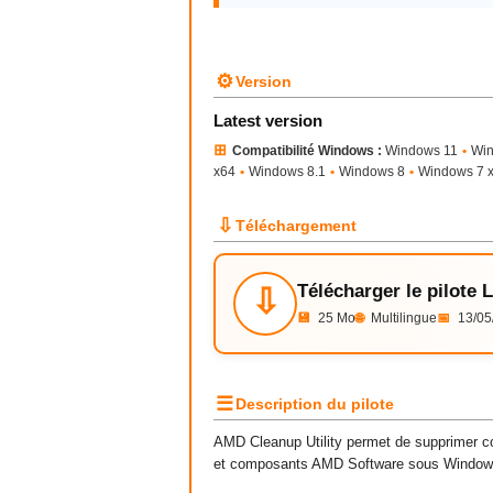
⚙
Version
Latest version
⊞
Compatibilité Windows :
Windows 11
•
Wi
x64
•
Windows 8.1
•
Windows 8
•
Windows 7 
⇩
Téléchargement
Télécharger le pilote 
⇩
💾
25 Mo
🌐
Multilingue
📅
13/05
☰
Description du pilote
AMD Cleanup Utility permet de supprimer c
et composants AMD Software sous Window