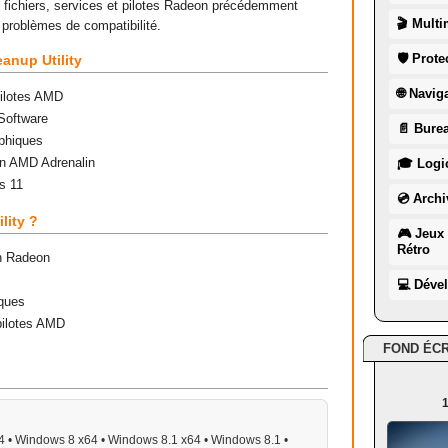
les fichiers, services et pilotes Radeon précédemment
🎬 Multi
et problèmes de compatibilité.
🛡 Prote
anup Utility
🌐 Navig
pilotes AMD
Software
📄 Burea
aphiques
ion AMD Adrenalin
🎓 Logic
s 11
💿 Archi
lity ?
🎮 Jeux 
Rétro
on Radeon
💻 Déve
iques
 pilotes AMD
FOND ÉC
1
 • Windows 8 x64 • Windows 8.1 x64 • Windows 8.1 •