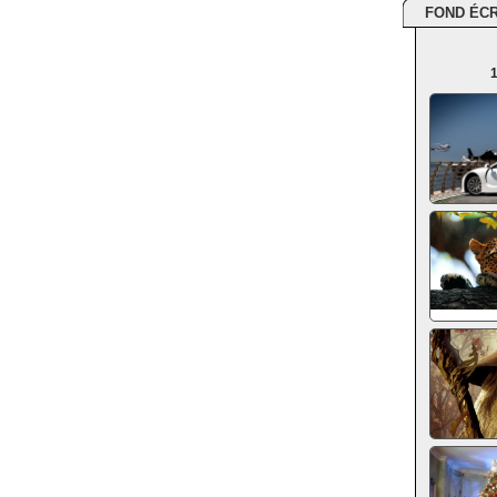
FOND ÉC
1