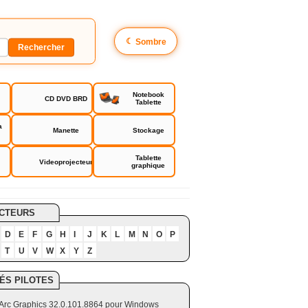
☾
Sombre
Notebook
CD DVD BRD
Tablette
a
Manette
Stockage
Tablette
Videoprojecteur
graphique
CTEURS
D
E
F
G
H
I
J
K
L
M
N
O
P
T
U
V
W
X
Y
Z
ÉS PILOTES
el Arc Graphics 32.0.101.8864 pour Windows