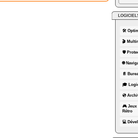
LOGICIEL
🛠 Opti
🎬 Multi
🛡 Prote
🌐 Navig
📄 Burea
🎓 Logic
💿 Archi
🎮 Jeux 
Rétro
💻 Déve