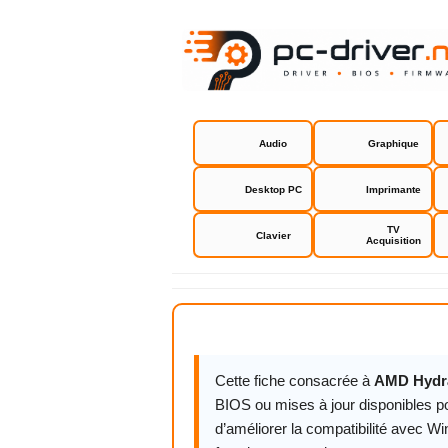
Audio
Graphique
Desktop PC
Imprimante
TV
Clavier
Acquisition
AMD HydraV
Cette fiche consacrée à
AMD Hydra
BIOS ou mises à jour disponibles po
d’améliorer la compatibilité avec Wi