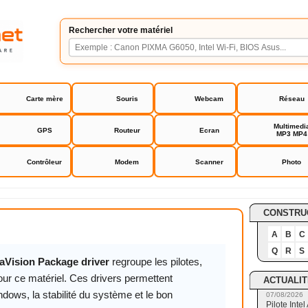
Rechercher votre matériel
Carte mère
Souris
Webcam
Réseau
Multimedi
GPS
Routeur
Ecran
MP3 MP4
Contrôleur
Modem
Scanner
Photo
ision Package driver
CONSTRU
A
B
C
Q
R
S
Vision Package driver
regroupe les pilotes,
ur ce matériel. Ces drivers permettent
ACTUALIT
ndows, la stabilité du système et le bon
07/08/2026
Pilote Int