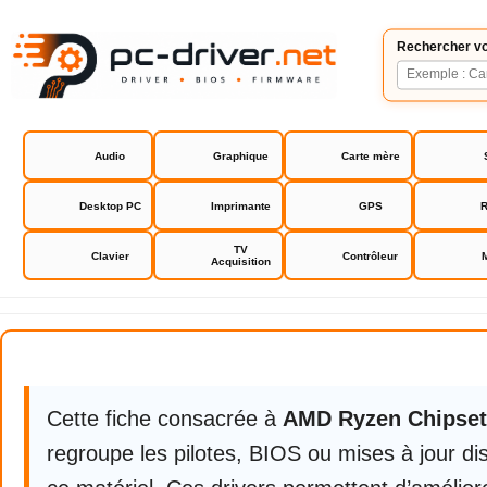
Rechercher vo
Audio
Graphique
Carte mère
Desktop PC
Imprimante
GPS
R
TV
Clavier
Contrôleur
Acquisition
AMD Ryzen Chipset Drivers
Cette fiche consacrée à
AMD Ryzen Chipset
regroupe les pilotes, BIOS ou mises à jour di