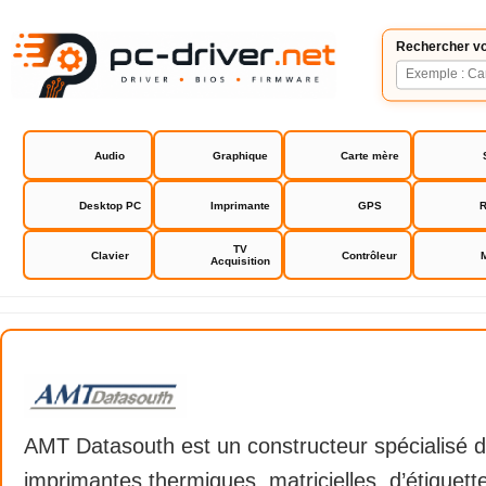
Rechercher vo
Audio
Graphique
Carte mère
Desktop PC
Imprimante
GPS
R
TV
Clavier
Contrôleur
Acquisition
AMT Datasouth
AMT Datasouth est un constructeur spécialisé d
imprimantes thermiques, matricielles, d’étiquett