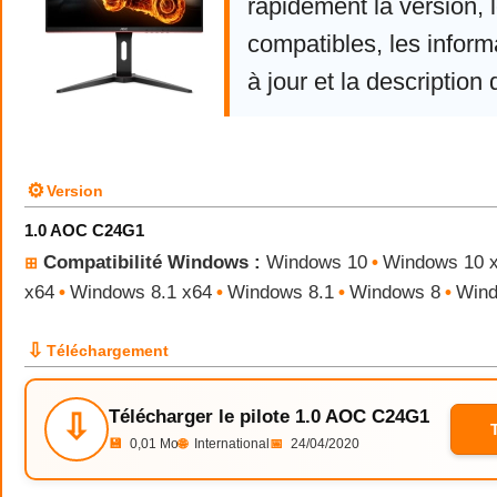
rapidement la version,
compatibles, les infor
à jour et la description 
⚙
Version
1.0 AOC C24G1
Compatibilité Windows :
Windows 10
•
Windows 10 
⊞
x64
•
Windows 8.1 x64
•
Windows 8.1
•
Windows 8
•
Wind
⇩
Téléchargement
Télécharger le pilote 1.0 AOC C24G1
⇩
💾
0,01 Mo
🌐
International
📅
24/04/2020