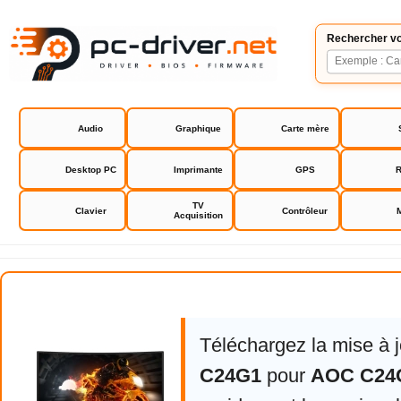
Rechercher vo
Audio
Graphique
Carte mère
Desktop PC
Imprimante
GPS
R
TV
Clavier
Contrôleur
Acquisition
AOC C24G1
Téléchargez la mise à 
C24G1
pour
AOC C24