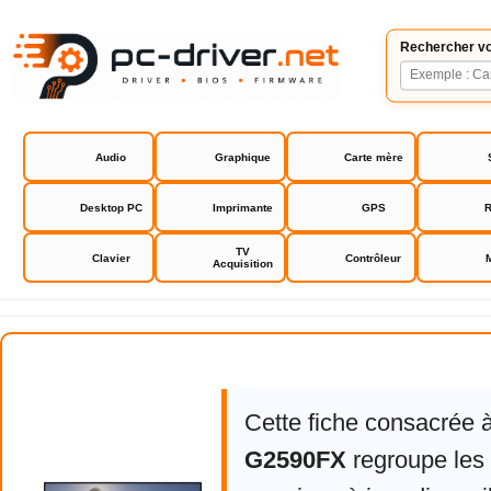
Rechercher vo
Audio
Graphique
Carte mère
Desktop PC
Imprimante
GPS
R
TV
Clavier
Contrôleur
Acquisition
AOC G2590FX
Cette fiche consacrée 
G2590FX
regroupe les 