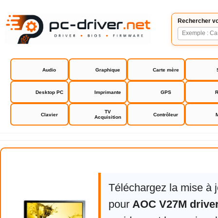
Rechercher vo
Audio
Graphique
Carte mère
Desktop PC
Imprimante
GPS
R
TV
Clavier
Contrôleur
Acquisition
AOC V27M driver
Téléchargez la mise à 
pour
AOC V27M drive