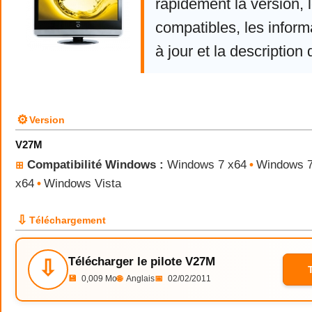
rapidement la version,
compatibles, les infor
à jour et la description 
⚙
Version
V27M
Compatibilité Windows :
Windows 7 x64
•
Windows 
⊞
x64
•
Windows Vista
⇩
Téléchargement
Télécharger le pilote V27M
⇩
💾
0,009 Mo
🌐
Anglais
📅
02/02/2011