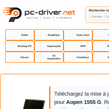
Rechercher vo
Audio
Graphique
Carte mère
Desktop PC
Imprimante
GPS
R
TV
Clavier
Contrôleur
Acquisition
Aopen 1555 G
Téléchargez la mise à 
pour
Aopen 1555 G
. R