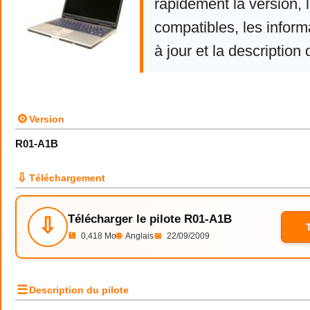
rapidement la version,
compatibles, les infor
à jour et la description 
⚙
Version
R01-A1B
⇩
Téléchargement
Télécharger le pilote R01-A1B
⇩
💾
0,418 Mo
🌐
Anglais
📅
22/09/2009
☰
Description du pilote