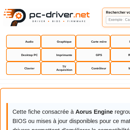
Rechercher vo
Audio
Graphique
Carte mère
Desktop PC
Imprimante
GPS
R
TV
Clavier
Contrôleur
Acquisition
Aorus Engine
Cette fiche consacrée à
Aorus Engine
regrou
BIOS ou mises à jour disponibles pour ce mat