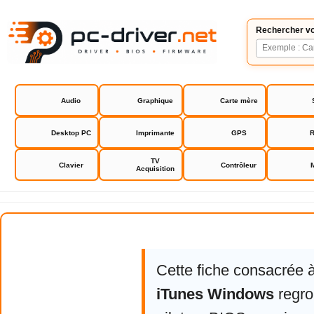
Rechercher vo
Audio
Graphique
Carte mère
Desktop PC
Imprimante
GPS
R
TV
Clavier
Contrôleur
Acquisition
Apple iTunes Windows
Cette fiche consacrée 
iTunes Windows
regro