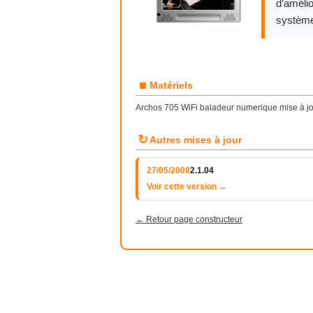
d’amélio
système
■
Matériels
Archos 705 WiFi baladeur numerique mise à jo
↻
Autres mises à jour
27/05/2008
2.1.04
Voir cette version →
← Retour page constructeur