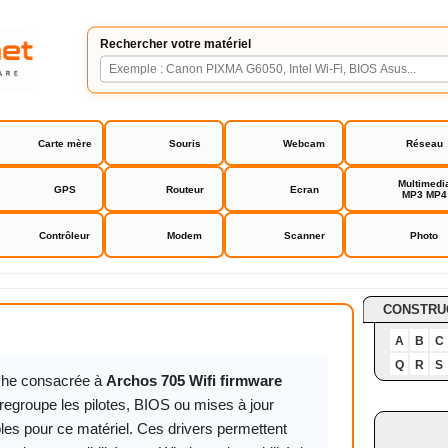
Rechercher votre matériel
Carte mère
Souris
Webcam
Réseau
Multimedi
GPS
Routeur
Ecran
MP3 MP4
Contrôleur
Modem
Scanner
Photo
 Wifi firmware update
CONSTRU
A
B
C
Q
R
S
iche consacrée à
Archos 705 Wifi firmware
regroupe les pilotes, BIOS ou mises à jour
les pour ce matériel. Ces drivers permettent