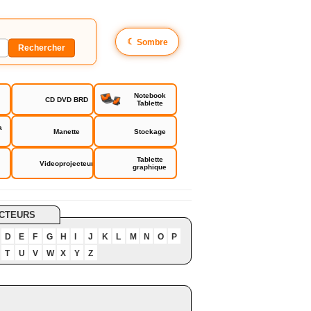
☾
Sombre
Notebook
CD DVD BRD
Tablette
a
Manette
Stockage
Tablette
Videoprojecteur
graphique
CTEURS
D
E
F
G
H
I
J
K
L
M
N
O
P
T
U
V
W
X
Y
Z