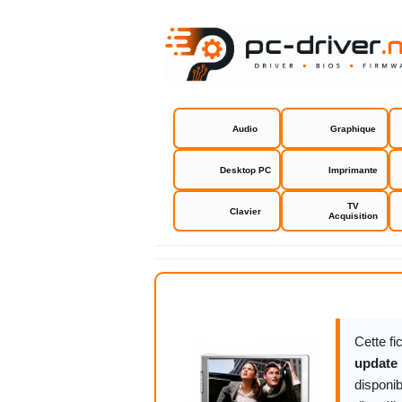
Audio
Graphique
Desktop PC
Imprimante
TV
Clavier
Acquisition
Archos 705
Cette f
update
disponib