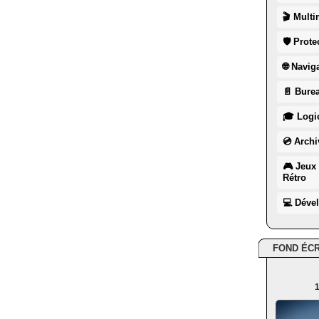
🎬 Multi
🛡 Prote
🌐 Navig
📄 Burea
🎓 Logic
💿 Archi
🎮 Jeux 
Rétro
💻 Déve
FOND ÉC
1