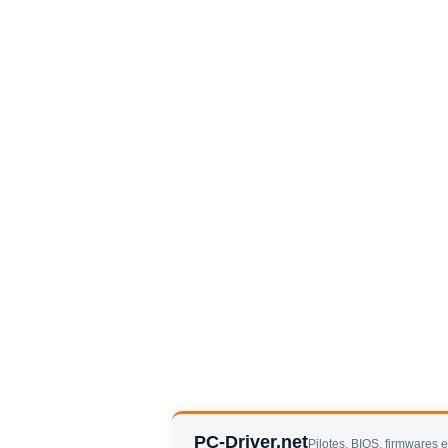
PC-Driver.net
Pilotes, BIOS, firmwares 