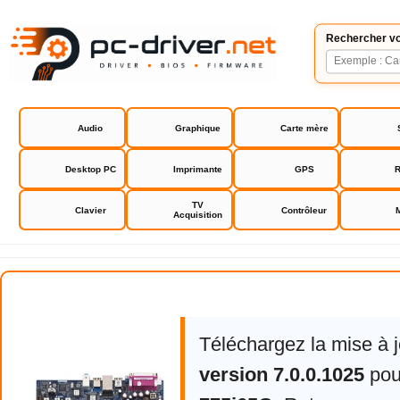
Rechercher vo
Audio
Graphique
Carte mère
Desktop PC
Imprimante
GPS
R
TV
Clavier
Contrôleur
Acquisition
Asrock 775i65G
Téléchargez la mise à 
version 7.0.0.1025
po