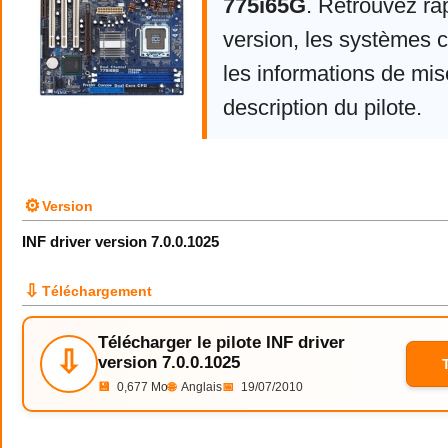
775i65G
. Retrouvez ra
version, les systèmes 
les informations de mise
description du pilote.
⚙
Version
INF driver version 7.0.0.1025
⇩
Téléchargement
Télécharger le pilote INF driver
⇩
version 7.0.0.1025
💾
0,677 Mo
🌐
Anglais
📅
19/07/2010