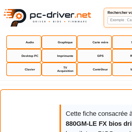
Rechercher vo
Audio
Graphique
Carte mère
Desktop PC
Imprimante
GPS
R
TV
Clavier
Contrôleur
Acquisition
Asrock 880GM-LE FX bios driver
Cette fiche consacrée 
880GM-LE FX bios dri