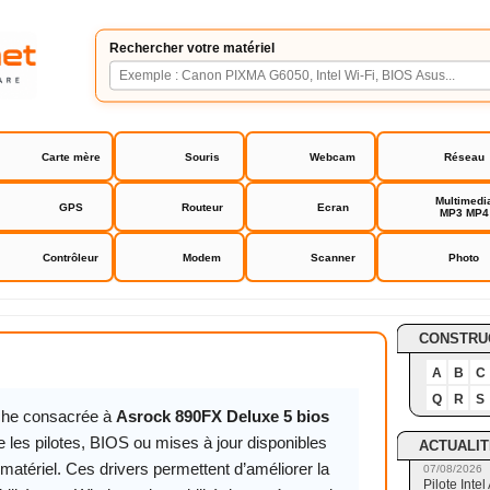
Rechercher votre matériel
Carte mère
Souris
Webcam
Réseau
Multimedi
GPS
Routeur
Ecran
MP3 MP4
Contrôleur
Modem
Scanner
Photo
FX Deluxe 5 bios
CONSTRU
A
B
C
Q
R
S
iche consacrée à
Asrock 890FX Deluxe 5 bios
 les pilotes, BIOS ou mises à jour disponibles
ACTUALIT
matériel. Ces drivers permettent d’améliorer la
07/08/2026
Pilote Int