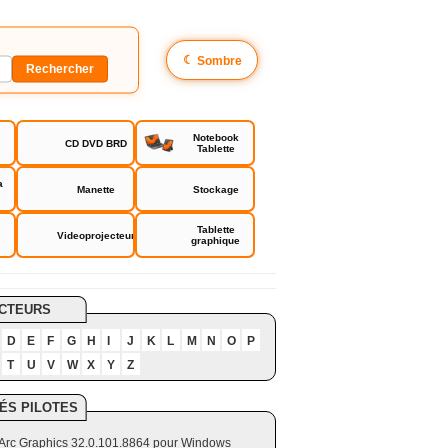
☾
Sombre
Notebook
CD DVD BRD
Tablette
a
Manette
Stockage
Tablette
Videoprojecteur
graphique
CTEURS
D
E
F
G
H
I
J
K
L
M
N
O
P
T
U
V
W
X
Y
Z
ÉS PILOTES
el Arc Graphics 32.0.101.8864 pour Windows