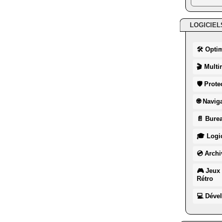
LOGICIEL
🛠 Opti
🎬 Multi
🛡 Prote
🌐 Navig
📄 Burea
🎓 Logic
💿 Archi
🎮 Jeux 
Rétro
💻 Déve