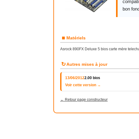
compatib
bon fon
■
Matériels
Asrock 890FX Deluxe 5 bios carte mère telecha
↻
Autres mises à jour
13/06/2012
2.00 bios
Voir cette version →
← Retour page constructeur