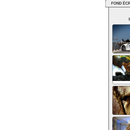
FOND ÉC
1