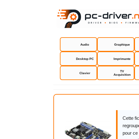
Audio
Graphique
Desktop PC
Imprimante
TV
Clavier
Acquisition
Asrock 890
Cette f
regroupe
pour ce 