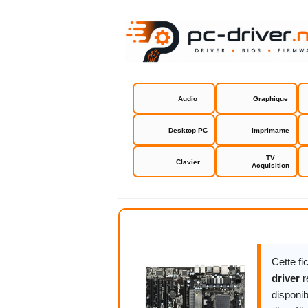
Audio
Graphique
Desktop PC
Imprimante
TV
Clavier
Acquisition
Asrock 970 
Cette f
driver
r
disponib