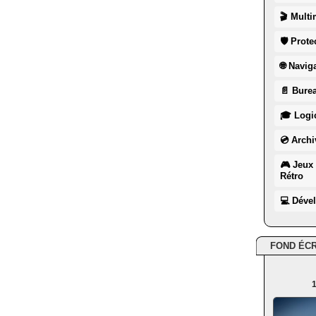
🎬 Multi
🛡 Prote
🌐 Navig
📄 Burea
🎓 Logic
💿 Archi
🎮 Jeux 
Rétro
💻 Déve
FOND ÉC
1