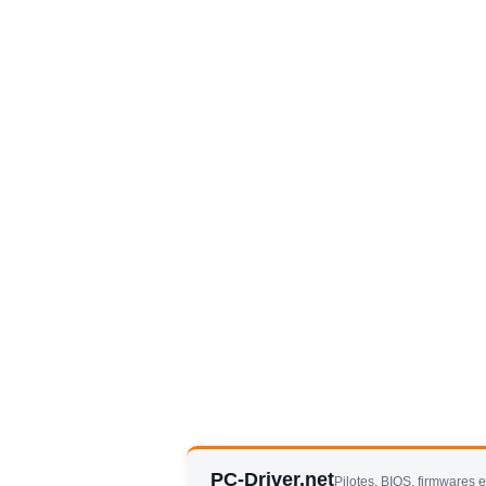
PC-Driver.net
Pilotes, BIOS, firmwares 