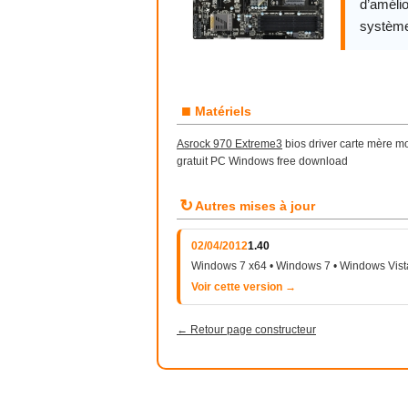
d’amélio
système
■
Matériels
Asrock 970 Extreme3
bios driver carte mère 
gratuit PC Windows free download
↻
Autres mises à jour
02/04/2012
1.40
Windows 7 x64 • Windows 7 • Windows Vist
Voir cette version →
← Retour page constructeur