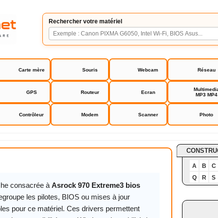
Rechercher votre matériel
Carte mère
Souris
Webcam
Réseau
Multimedi
GPS
Routeur
Ecran
MP3 MP4
Contrôleur
Modem
Scanner
Photo
Extreme3 bios driver
CONSTRU
A
B
C
Q
R
S
iche consacrée à
Asrock 970 Extreme3 bios
egroupe les pilotes, BIOS ou mises à jour
les pour ce matériel. Ces drivers permettent