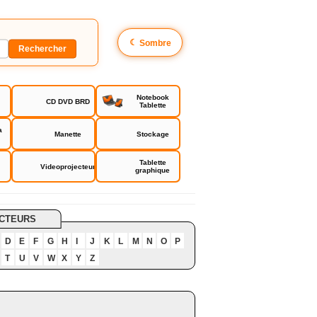
☾
Sombre
Notebook
CD DVD BRD
Tablette
a
Manette
Stockage
Tablette
Videoprojecteur
graphique
CTEURS
D
E
F
G
H
I
J
K
L
M
N
O
P
T
U
V
W
X
Y
Z