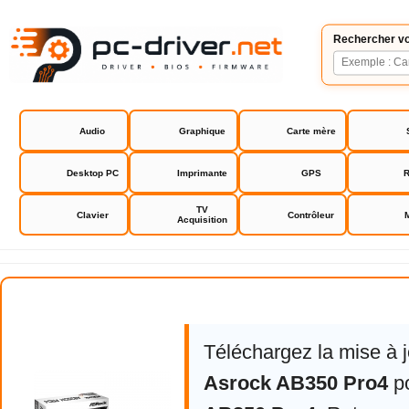
Rechercher vo
Audio
Graphique
Carte mère
Desktop PC
Imprimante
GPS
R
TV
Clavier
Contrôleur
Acquisition
Asrock AB350 Pro4
Téléchargez la mise à 
Asrock AB350 Pro4
p