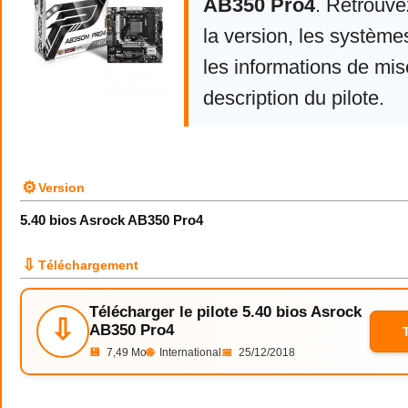
AB350 Pro4
. Retrouv
la version, les système
les informations de mise
description du pilote.
⚙
Version
5.40 bios Asrock AB350 Pro4
⇩
Téléchargement
Télécharger le pilote 5.40 bios Asrock
⇩
AB350 Pro4
💾
7,49 Mo
🌐
International
📅
25/12/2018