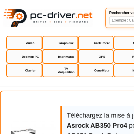
Rechercher vo
Audio
Graphique
Carte mère
Desktop PC
Imprimante
GPS
R
TV
Clavier
Contrôleur
Acquisition
Asrock AB350 Pro4
Téléchargez la mise à 
Asrock AB350 Pro4
p