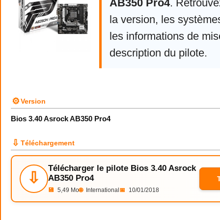
AB350 Pro4
. Retrouv
la version, les système
les informations de mise
description du pilote.
⚙
Version
Bios 3.40 Asrock AB350 Pro4
⇩
Téléchargement
Télécharger le pilote Bios 3.40 Asrock
⇩
AB350 Pro4
💾
5,49 Mo
🌐
International
📅
10/01/2018