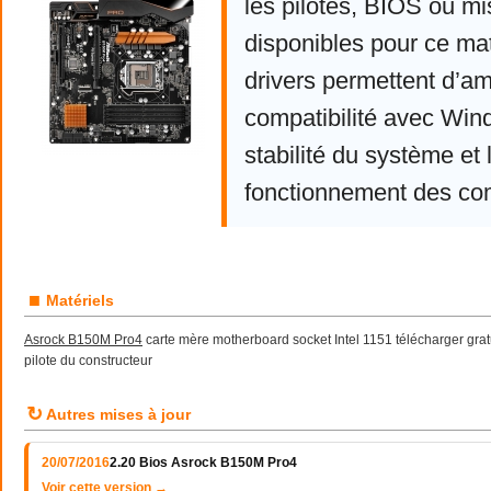
les pilotes, BIOS ou mi
disponibles pour ce mat
drivers permettent d’am
compatibilité avec Win
stabilité du système et 
fonctionnement des co
■
Matériels
Asrock B150M Pro4
carte mère motherboard socket Intel 1151 télécharger gratui
pilote du constructeur
↻
Autres mises à jour
20/07/2016
2.20 Bios Asrock B150M Pro4
Voir cette version →