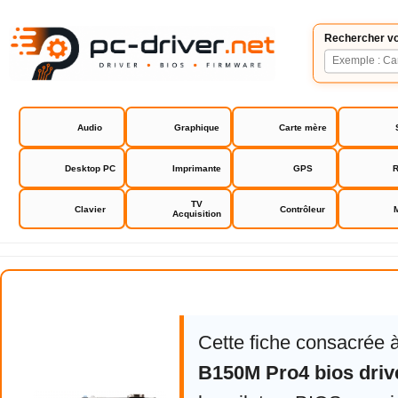
Rechercher vo
Audio
Graphique
Carte mère
Desktop PC
Imprimante
GPS
R
TV
Clavier
Contrôleur
Acquisition
Asrock B150M Pro4 bios drivers
Cette fiche consacrée 
B150M Pro4 bios driv