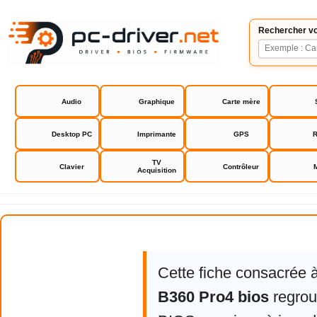
Rechercher vo
Audio
Graphique
Carte mère
Desktop PC
Imprimante
GPS
R
TV
Clavier
Contrôleur
Acquisition
Asrock B360 Pro4 bios
Cette fiche consacrée 
B360 Pro4 bios
regroup