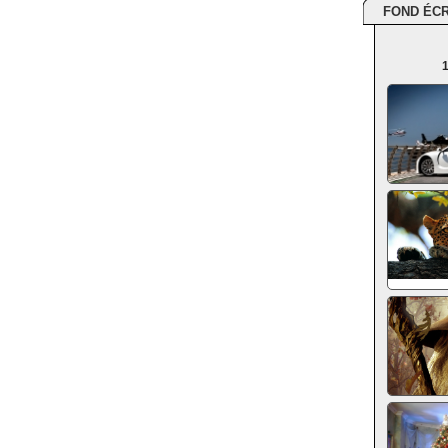
FOND ÉC
1