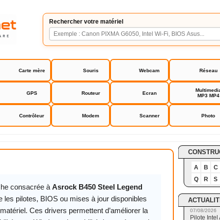
Rechercher votre matériel
Carte mère
Souris
Webcam
Réseau
Multimedi
GPS
Routeur
Ecran
MP3 MP4
Contrôleur
Modem
Scanner
Photo
0 Steel Legend
CONSTRU
A
B
C
Q
R
S
iche consacrée à
Asrock B450 Steel Legend
 les pilotes, BIOS ou mises à jour disponibles
ACTUALIT
matériel. Ces drivers permettent d’améliorer la
07/08/2026
Pilote Int