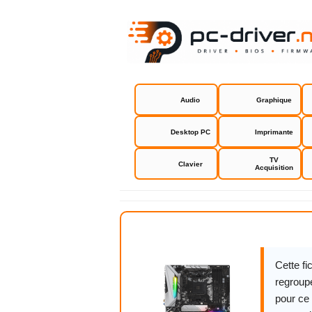
Audio
Graphique
Desktop PC
Imprimante
TV
Clavier
Acquisition
Asrock B45
Cette f
regroupe
pour ce 