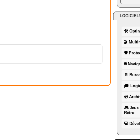
LOGICIEL
🛠 Opti
🎬 Multi
🛡 Prote
🌐 Navig
📄 Burea
🎓 Logic
💿 Archi
🎮 Jeux 
Rétro
💻 Déve