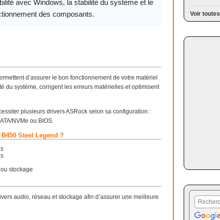
ilité avec Windows, la stabilité du système et le
ctionnement des composants.
Voir toutes
rmettent d’assurer le bon fonctionnement de votre matériel
é du système, corrigent les erreurs matérielles et optimisent
siter plusieurs drivers ASRock selon sa configuration :
e SATA/NVMe ou BIOS.
k B450 Steel Legend ?
us
es
 ou stockage
 drivers audio, réseau et stockage afin d’assurer une meilleure