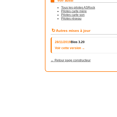
Voir aussi
Tous les pilotes ASRock
Pilotes carte mère
Pilotes carte son
Pilotes réseau
↻
Autres mises à jour
28/11/2019
Bios 3.20
Voir cette version →
← Retour page constructeur