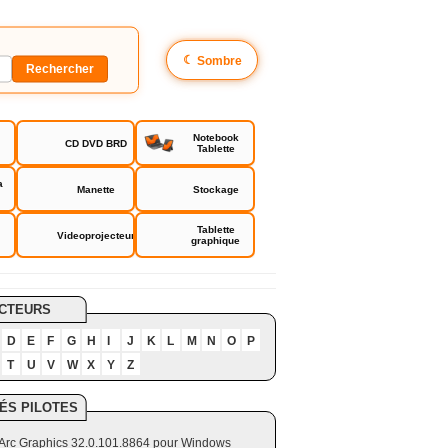
☾
Sombre
Notebook
CD DVD BRD
Tablette
a
Manette
Stockage
Tablette
Videoprojecteur
graphique
CTEURS
D
E
F
G
H
I
J
K
L
M
N
O
P
T
U
V
W
X
Y
Z
ÉS PILOTES
el Arc Graphics 32.0.101.8864 pour Windows