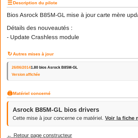
☰
Description du pilote
Bios Asrock B85M-GL mise à jour carte mère upda
Détails des nouveautés :
- Update Crashless module
↻
Autres mises à jour
26/06/2014
1.80 bios Asrock B85M-GL
Version affichée
🖨
Matériel concerné
Asrock B85M-GL bios drivers
Cette mise à jour concerne ce matériel.
Voir la fiche 
← Retour page constructeur