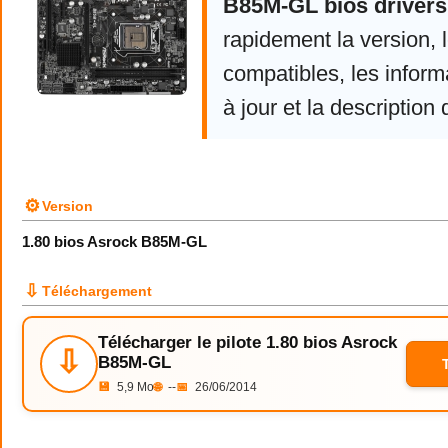
B85M-GL bios drivers
rapidement la version,
compatibles, les infor
à jour et la description 
⚙
Version
1.80 bios Asrock B85M-GL
⇩
Téléchargement
Télécharger le pilote 1.80 bios Asrock
⇩
B85M-GL
💾
5,9 Mo
🌐
--
📅
26/06/2014