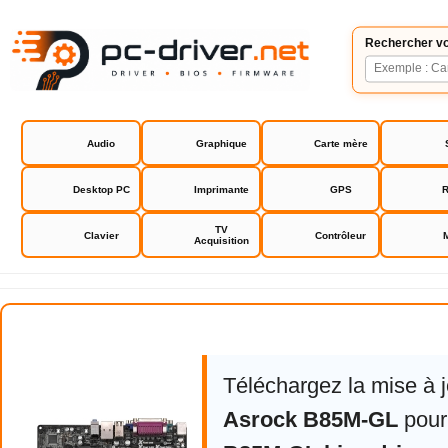
Rechercher vo
Audio
Graphique
Carte mère
Desktop PC
Imprimante
GPS
R
TV
Clavier
Contrôleur
Acquisition
Asrock B85M-GL bios drivers
Téléchargez la mise à 
Asrock B85M-GL
pou