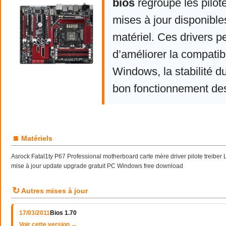
bios
regroupe les pilot
mises à jour disponible
matériel. Ces drivers p
d’améliorer la compatibi
Windows, la stabilité d
bon fonctionnement de
■
Matériels
Asrock Fatal1ty P67 Professional motherboard carte mère driver pilote treiber
mise à jour update upgrade gratuit PC Windows free download
↻
Autres mises à jour
17/03/2011
Bios 1.70
Voir cette version →