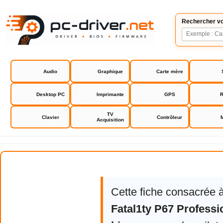
Rechercher vo
Audio
Graphique
Carte mère
Desktop PC
Imprimante
GPS
R
TV
Clavier
Contrôleur
Acquisition
Asrock Fatal1ty P67 Professional
Cette fiche consacrée 
Fatal1ty P67 Professi