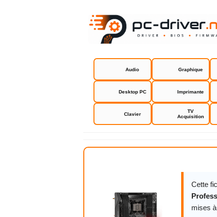
Audio
Graphique
Desktop PC
Imprimante
TV
Clavier
Acquisition
ASRock Fat
Cette f
Profess
mises à 