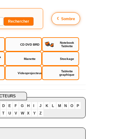
☾
Sombre
Notebook
CD DVD BRD
Tablette
a
Manette
Stockage
Tablette
Videoprojecteur
graphique
CTEURS
D
E
F
G
H
I
J
K
L
M
N
O
P
T
U
V
W
X
Y
Z