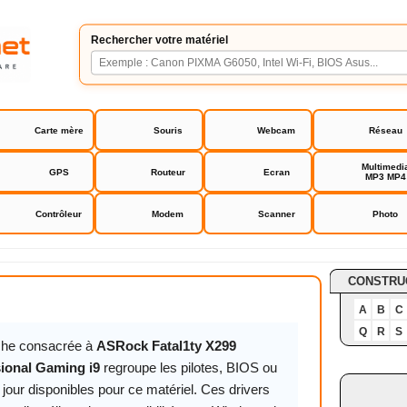
Rechercher votre matériel
Carte mère
Souris
Webcam
Réseau
Multimedi
GPS
Routeur
Ecran
MP3 MP4
Contrôleur
Modem
Scanner
Photo
al1ty X299 Professional Gaming i9
CONSTRU
A
B
C
Q
R
S
iche consacrée à
ASRock Fatal1ty X299
ional Gaming i9
regroupe les pilotes, BIOS ou
jour disponibles pour ce matériel. Ces drivers