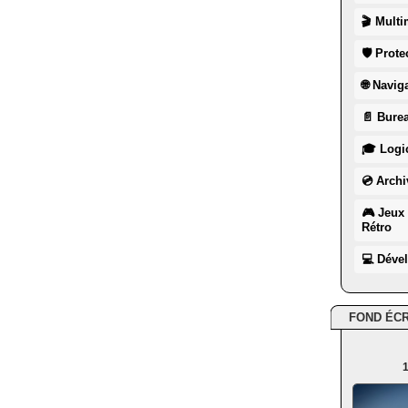
🎬 Multi
🛡 Prote
🌐 Navig
📄 Burea
🎓 Logic
💿 Archi
🎮 Jeux 
Rétro
💻 Déve
FOND ÉC
1