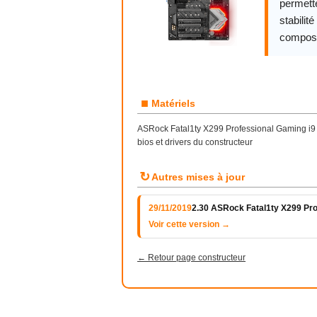
permette
stabilit
compos
■
Matériels
ASRock Fatal1ty X299 Professional Gaming i9 c
bios et drivers du constructeur
↻
Autres mises à jour
29/11/2019
2.30 ASRock Fatal1ty X299 Pro
Voir cette version →
← Retour page constructeur