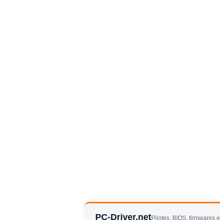
PC-Driver.net
Pilotes, BIOS, firmwares 