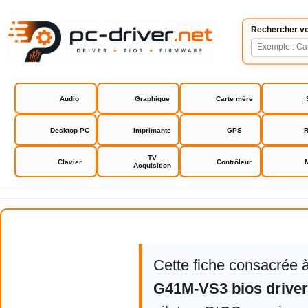
Rechercher vo
Audio
Graphique
Carte mère
Desktop PC
Imprimante
GPS
R
TV
Clavier
Contrôleur
Acquisition
Asrock G41M-VS3 bios drivers
Cette fiche consacrée 
G41M-VS3 bios drive