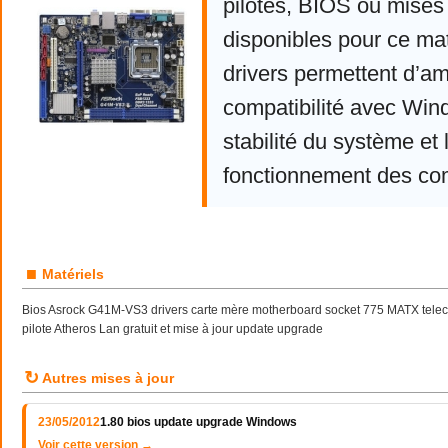
pilotes, BIOS ou mises 
disponibles pour ce mat
drivers permettent d’am
compatibilité avec Win
stabilité du système et 
fonctionnement des co
■
Matériels
Bios Asrock G41M-VS3 drivers carte mère motherboard socket 775 MATX telech
pilote Atheros Lan gratuit et mise à jour update upgrade
↻
Autres mises à jour
23/05/2012
1.80 bios update upgrade Windows
Voir cette version →