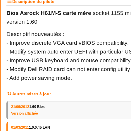
☰
Description du pilote
Bios Asrock H61M-S carte mère
socket 1155 mis
version 1.60
Descriptif nouveautés :
- Improve discrete VGA card vBIOS compatibility.
- Modify system auto enter UEFI with particular 
- Improve USB keyboard and mouse compatibility
- Modify Dell RAID card can not enter config utility
- Add power saving mode.
↻
Autres mises à jour
21/09/2012
1.60 Bios
Version affichée
01/03/2011
1.0.0.45 LAN