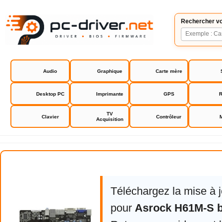
Rechercher vo
Audio
Graphique
Carte mère
Desktop PC
Imprimante
GPS
R
TV
Clavier
Contrôleur
Acquisition
Asrock H61M-S bios drivers
Téléchargez la mise à 
pour
Asrock H61M-S b