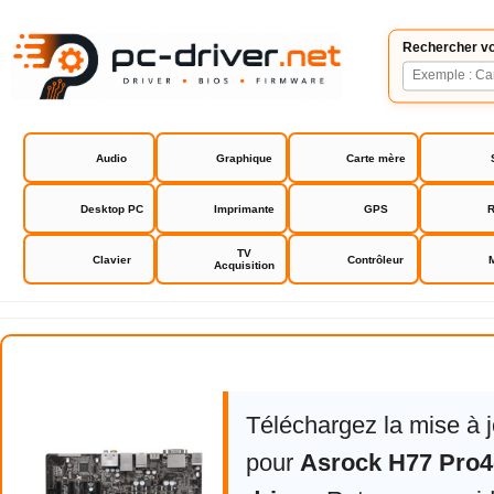
Rechercher vo
Audio
Graphique
Carte mère
Desktop PC
Imprimante
GPS
R
TV
Clavier
Contrôleur
Acquisition
Asrock H77 Pro4-M bios driver
Téléchargez la mise à 
pour
Asrock H77 Pro4