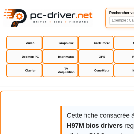
Rechercher vo
Audio
Graphique
Carte mère
Desktop PC
Imprimante
GPS
R
TV
Clavier
Contrôleur
Acquisition
Asrock H97M bios drivers
Cette fiche consacrée 
H97M bios drivers
reg