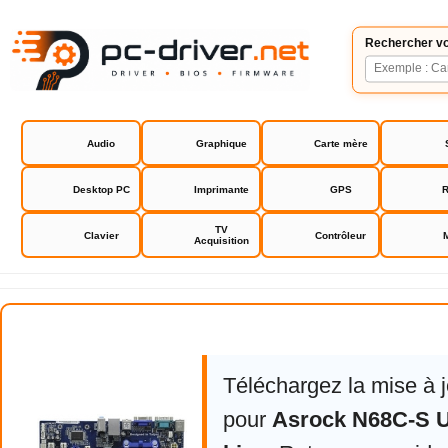
Rechercher vo
Audio
Graphique
Carte mère
Desktop PC
Imprimante
GPS
R
TV
Clavier
Contrôleur
Acquisition
Asrock N68C-S UCC drivers bios
Téléchargez la mise à 
pour
Asrock N68C-S U