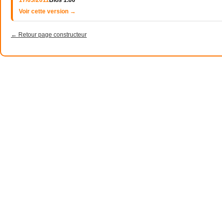
17/03/2011
Bios 1.60
Voir cette version →
← Retour page constructeur