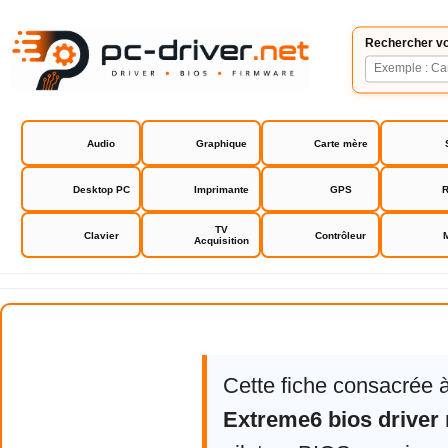
Rechercher vo
Audio
Graphique
Carte mère
Desktop PC
Imprimante
GPS
R
TV
Clavier
Contrôleur
Acquisition
Asrock P67 Extreme6 bios driver
Cette fiche consacrée 
Extreme6 bios driver