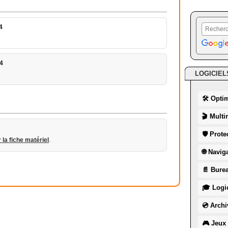
4
4
LOGICIEL
🛠 Opti
🎬 Multi
🛡 Prote
r la fiche matériel
.
🌐 Navig
📄 Burea
🎓 Logic
💿 Archi
🎮 Jeux 