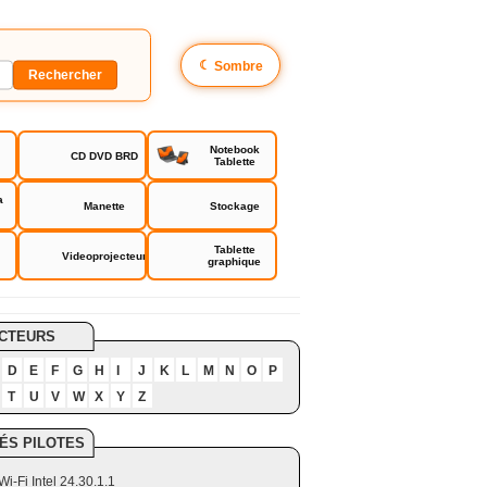
☾
Sombre
Notebook
CD DVD BRD
Tablette
a
Manette
Stockage
Tablette
Videoprojecteur
graphique
CTEURS
D
E
F
G
H
I
J
K
L
M
N
O
P
T
U
V
W
X
Y
Z
ÉS PILOTES
Wi-Fi Intel 24.30.1.1