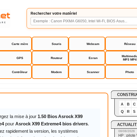
Rechercher votre matériel
Carte mère
Souris
Webcam
Réseau
Multimedi
GPS
Routeur
Ecran
MP3 MP4
Contrôleur
Modem
Scanner
Photo
 Extreme4 bios drivers
CONSTRU
A
B
C
Q
R
S
rgez la mise à jour
1.50 Bios Asrock X99
e4
pour
Asrock X99 Extreme4 bios drivers
.
ACTUALIT
ez rapidement la version, les systèmes
08/08/2026
HP : pilote 