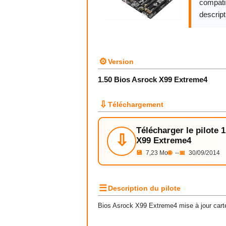
compatib
descript
⚙
Version
1.50 Bios Asrock X99 Extreme4
⇩
Téléchargement
Télécharger le pilote 
⇩
X99 Extreme4
💾
7,23 Mo
🌐
--
📅
30/09/2014
☰
Description du pilote
Bios Asrock X99 Extreme4 mise à jour car