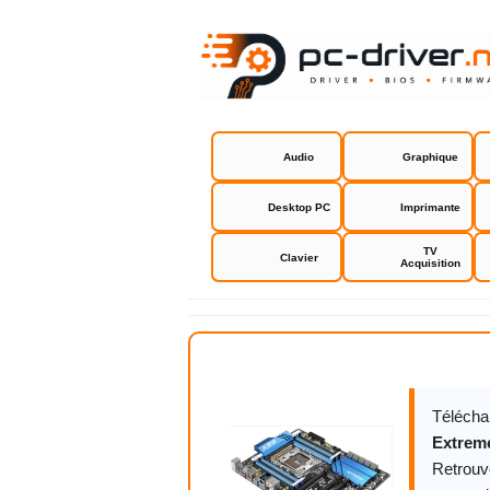
Audio
Graphique
Desktop PC
Imprimante
TV
Clavier
Acquisition
Asrock X99
Télécha
Extrem
Retrouv