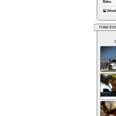
Rétro
💻 Déve
FOND ÉC
1