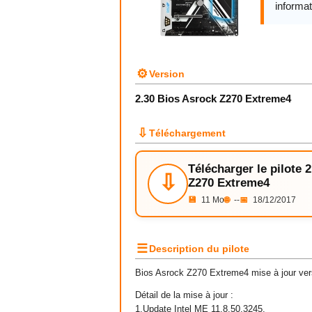
informat
⚙
Version
2.30 Bios Asrock Z270 Extreme4
⇩
Téléchargement
Télécharger le pilote 
⇩
Z270 Extreme4
💾
11 Mo
🌐
--
📅
18/12/2017
☰
Description du pilote
Bios Asrock Z270 Extreme4 mise à jour ver
Détail de la mise à jour :
1.Update Intel ME 11.8.50.3245.