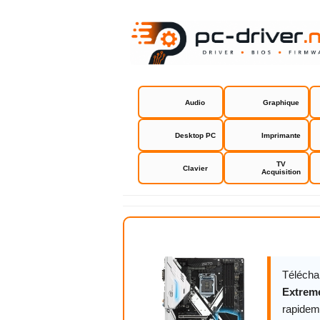
Audio
Graphique
Desktop PC
Imprimante
TV
Clavier
Acquisition
Asrock Z27
Télécha
Extrem
rapidem