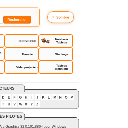
☾
Sombre
Notebook
CD DVD BRD
Tablette
a
Manette
Stockage
Tablette
Videoprojecteur
graphique
CTEURS
D
E
F
G
H
I
J
K
L
M
N
O
P
T
U
V
W
X
Y
Z
ÉS PILOTES
el Arc Graphics 32.0.101.8864 pour Windows