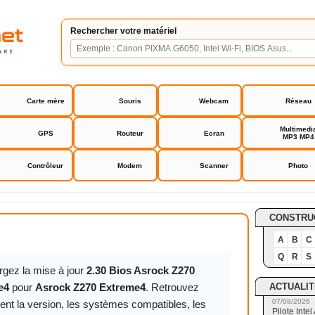
Rechercher votre matériel
Carte mère
Souris
Webcam
Réseau
Multimedi
GPS
Routeur
Ecran
MP3 MP4
Contrôleur
Modem
Scanner
Photo
0 Extreme4
CONSTRU
A
B
C
Q
R
S
rgez la mise à jour
2.30 Bios Asrock Z270
ACTUALIT
e4
pour
Asrock Z270 Extreme4
. Retrouvez
07/08/2026
ent la version, les systèmes compatibles, les
Pilote Int