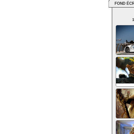
FOND ÉC
1