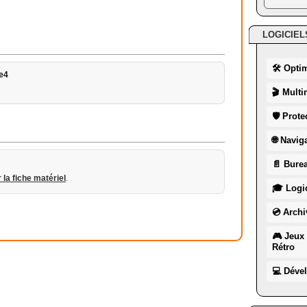
LOGICIEL
🛠 Opti
e4
🎬 Multi
🛡 Prote
🌐 Navig
📄 Burea
r la fiche matériel
.
🎓 Logic
💿 Archi
🎮 Jeux 
Rétro
💻 Déve