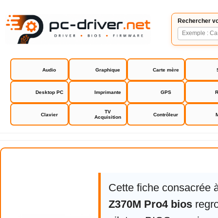
Rechercher vo
Audio
Graphique
Carte mère
Desktop PC
Imprimante
GPS
R
TV
Clavier
Contrôleur
Acquisition
Asrock Z370M Pro4 bios
Cette fiche consacrée 
Z370M Pro4 bios
regro