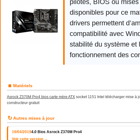
pilotes, BIOS ou mises 
disponibles pour ce mat
drivers permettent d’am
compatibilité avec Win
stabilité du système et 
fonctionnement des co
■
Matériels
Asrock Z370M Pro4 bios carte mère ATX
socket 1151 Intel télécharger mise à jo
constructeur gratuit
↻
Autres mises à jour
19/04/2019
4.0 Bios Asrock Z370M Pro4
Voir cette version →