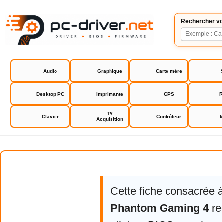
Rechercher vo
Audio
Graphique
Carte mère
Desktop PC
Imprimante
GPS
R
TV
Clavier
Contrôleur
Acquisition
Asrock Z690 Phantom Gaming 4
Cette fiche consacrée 
Phantom Gaming 4
re