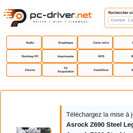
Rechercher vo
Audio
Graphique
Carte mère
Desktop PC
Imprimante
GPS
R
TV
Clavier
Contrôleur
Acquisition
Asrock Z690 Steel Legend
Téléchargez la mise à 
Asrock Z690 Steel Le