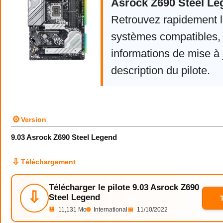
Asrock Z690 Steel Le
Retrouvez rapidement la
systèmes compatibles, 
informations de mise à j
description du pilote.
⚙
Version
9.03 Asrock Z690 Steel Legend
⇩
Téléchargement
Télécharger le pilote 9.03 Asrock Z690
⇩
Steel Legend
💾
11,131 Mo
🌐
International
📅
11/10/2022